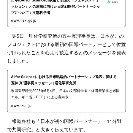
日本のAI for Scienceの取組と米国の「ジェネシス・ミ
ッション」との連携に向けた日米戦略的パートナーシッ
プについて：文部科学省
www.mext.go.jp
翌5日、理化学研究所の五神真理事長は、日本がこの
プロジェクトにおける最初の国際パートナーとして位置
づけられたことを心より歓迎するとのメッセージを発表
しました。
AI for Scienceにおける日米戦略的パートナーシップ発表に関する
五神 真 理事長メッセージ | 理化学研究所
米国東部時間2026年6月4日、日本の文部科学省・経済産業省と米国
エネルギー省（DOE）による意向表...
www.riken.jp
報道各社も「日本が初の国際パートナー」「11分野
で共同研究」と大きく伝えています。