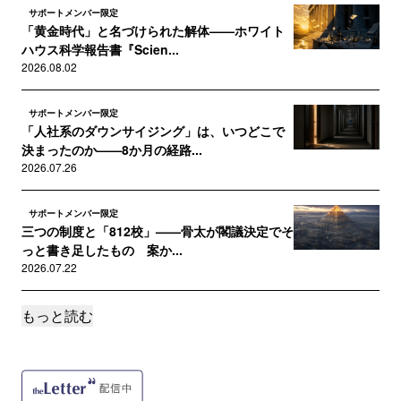
サポートメンバー限定
「黄金時代」と名づけられた解体——ホワイト
ハウス科学報告書『Scien...
2026.08.02
サポートメンバー限定
「人社系のダウンサイジング」は、いつどこで
決まったのか——8か月の経路...
2026.07.26
サポートメンバー限定
三つの制度と「812校」——骨太が閣議決定でそ
っと書き足したもの 案か...
2026.07.22
もっと読む
サポートメンバー限定
東京大学の改革は成功するか？
2026.07.19
サポートメンバー限定