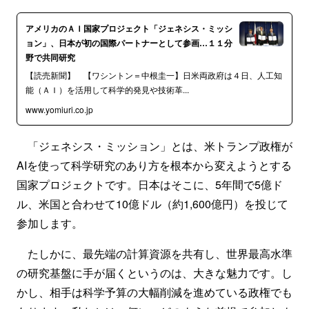
アメリカのＡＩ国家プロジェクト「ジェネシス・ミッシ
ョン」、日本が初の国際パートナーとして参画…１１分
野で共同研究
【読売新聞】 【ワシントン＝中根圭一】日米両政府は４日、人工知
能（ＡＩ）を活用して科学的発見や技術革...
www.yomiuri.co.jp
「ジェネシス・ミッション」とは、米トランプ政権が
AIを使って科学研究のあり方を根本から変えようとする
国家プロジェクトです。日本はそこに、5年間で5億ド
ル、米国と合わせて10億ドル（約1,600億円）を投じて
参加します。
たしかに、最先端の計算資源を共有し、世界最高水準
の研究基盤に手が届くというのは、大きな魅力です。し
かし、相手は科学予算の大幅削減を進めている政権でも