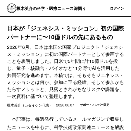
榎木英介の科学・医療ニュース深掘り
登録
ログイン
日本が「ジェネシス・ミッション」初の国際
パートナーに〜10億ドルの先にあるもの
2026年6月、日本は米国の国家プロジェクト「ジェネシ
ス・ミッション」に初の国際パートナーとして参画する
ことを表明しました。日米で5年間に計10億ドルを投
じ、量子・核融合・バイオなど11分野でAIを活用した
共同研究を進めます。本稿では、そもそもジェネシス・
ミッションとは何か、参加に至る経緯、そして参加がも
たらすメリットと、見落とされがちなリスクや課題を、
一次資料に基づいて整理します。
榎木英介（カセイケン代表）
2026.06.07
サポートメンバー限定
本記事は、毎週発行しているメールマガジンで収集し
たニュースを中心に、科学技術政策関連ニュースを解説