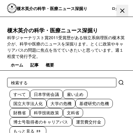
榎木英介の科学・医療ニュース深掘り
登録
ログイン
榎木英介の科学・医療ニュース深掘り
科学ジャーナリスト賞2011受賞歴がある独立系病理医の榎木英
介が、科学や医療のニュースを深掘ります。とくに政策やキャ
リアパスの問題に焦点を当てていきたいと思っています。週１
程度で発行予定。
ホーム
記事
概要
すべて
日本学術会議
雇い止め
国立大学法人化
大学の危機
基礎研究の危機
財務省
科学技術政策
文科省
博士号取得者のキャリアパス
運営費交付金
もっと見る
23