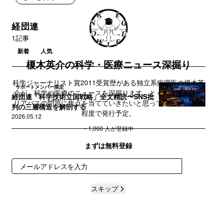
経団連
1記事
新着
人気
榎木英介の科学・医療ニュース深掘り
科学ジャーナリスト賞2011受賞歴がある独立系病理医の榎木英
サポートメンバー限定
介が、科学や医療のニュースを深掘ります。とくに政策やキャ
経団連「科学技術立国戦略」全文精読〜SNS批
リアパスの問題に焦点を当てていきたいと思っています。週１
判の三層構造を解剖する
程度で発行予定。
2026.05.12
~ 1,000 人が登録中
まずは無料登録
登録
スキップ