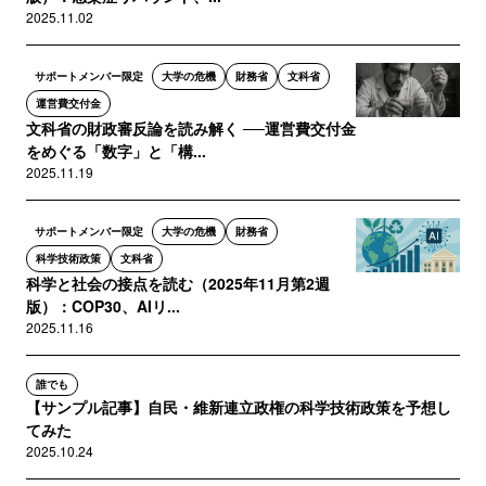
2025.11.02
サポートメンバー限定
大学の危機
財務省
文科省
運営費交付金
文科省の財政審反論を読み解く ──運営費交付金
をめぐる「数字」と「構...
2025.11.19
サポートメンバー限定
大学の危機
財務省
科学技術政策
文科省
科学と社会の接点を読む（2025年11月第2週
版）：COP30、AIリ...
2025.11.16
誰でも
【サンプル記事】自民・維新連立政権の科学技術政策を予想し
てみた
2025.10.24