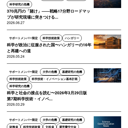
科学研究の危機
370兆円の「賭け」——戦略17分野ロードマッ
プが研究現場に突きつける...
2026.06.27
サポートメンバー限定
科学技術政策
ハンガリー
科学が政治に征服された国〜ハンガリーの16年
と再建への道
2026.05.24
サポートメンバー限定
大学の危機
基礎研究の危機
科学技術政策
科学技術・イノベーション基本計画
科学研究の危機
科学と社会の接点を読む〜2026年3月29日版
第7期科学技術・イノベ...
2026.03.29
サポートメンバー限定
大学の危機
基礎研究の危機
財務省
科学技術政策
文科省
運営費交付金