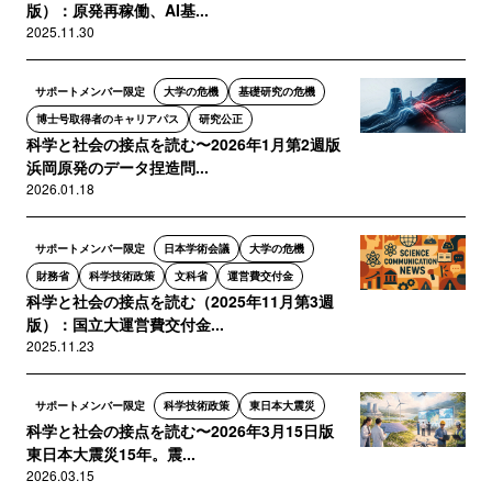
版）：原発再稼働、AI基...
2025.11.30
サポートメンバー限定
大学の危機
基礎研究の危機
博士号取得者のキャリアパス
研究公正
科学と社会の接点を読む〜2026年1月第2週版
浜岡原発のデータ捏造問...
2026.01.18
サポートメンバー限定
日本学術会議
大学の危機
財務省
科学技術政策
文科省
運営費交付金
科学と社会の接点を読む（2025年11月第3週
版）：国立大運営費交付金...
2025.11.23
サポートメンバー限定
科学技術政策
東日本大震災
科学と社会の接点を読む〜2026年3月15日版
東日本大震災15年。震...
2026.03.15