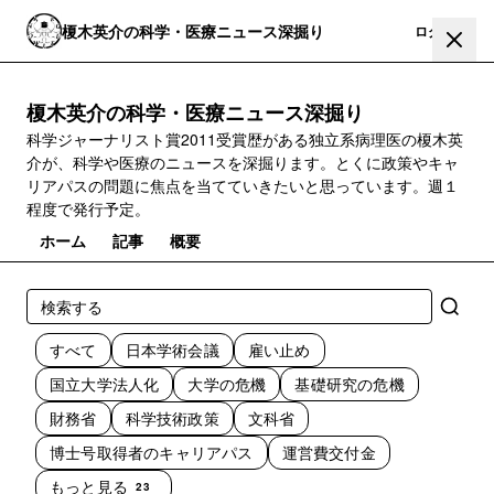
榎木英介の科学・医療ニュース深掘り
登録
ログイン
榎木英介の科学・医療ニュース深掘り
科学ジャーナリスト賞2011受賞歴がある独立系病理医の榎木英
介が、科学や医療のニュースを深掘ります。とくに政策やキャ
リアパスの問題に焦点を当てていきたいと思っています。週１
程度で発行予定。
ホーム
記事
概要
すべて
日本学術会議
雇い止め
国立大学法人化
大学の危機
基礎研究の危機
財務省
科学技術政策
文科省
博士号取得者のキャリアパス
運営費交付金
もっと見る
23