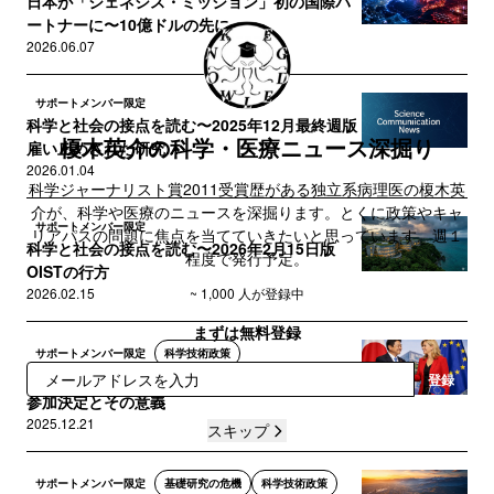
日本が「ジェネシス・ミッション」初の国際パ
ートナーに〜10億ドルの先に...
2026.06.07
サポートメンバー限定
科学と社会の接点を読む〜2025年12月最終週版
榎木英介の科学・医療ニュース深掘り
雇い止めされた研究...
2026.01.04
科学ジャーナリスト賞2011受賞歴がある独立系病理医の榎木英
介が、科学や医療のニュースを深掘ります。とくに政策やキャ
サポートメンバー限定
リアパスの問題に焦点を当てていきたいと思っています。週１
科学と社会の接点を読む〜2026年2月15日版
程度で発行予定。
OISTの行方
2026.02.15
~ 1,000 人が登録中
まずは無料登録
サポートメンバー限定
科学技術政策
報道解説 — 日本の「ホライズン・ヨーロッパ」
登録
参加決定とその意義
2025.12.21
スキップ
サポートメンバー限定
基礎研究の危機
科学技術政策