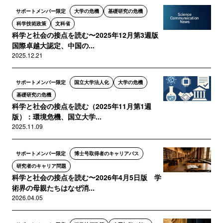
サポートメンバー限定
大学の危機
基礎研究の危機
科学技術政策
文科省
科学と社会の接点を読む〜2025年12月第3週版
国際卓越大認定、中国の...
2025.12.21
サポートメンバー限定
国立大学法人化
大学の危機
基礎研究の危機
科学と社会の接点を読む（2025年11月第1週
版）：環境危機、国立大学...
2025.11.09
サポートメンバー限定
博士号取得者のキャリアパス
研究者のキャリア問題
科学と社会の接点を読む〜2026年4月5日版 学
術界の母親たちはなぜ消...
2026.04.05