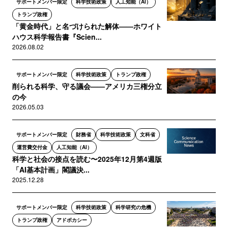
サポートメンバー限定
科学技術政策
人工知能（AI）
トランプ政権
「黄金時代」と名づけられた解体——ホワイト
ハウス科学報告書『Scien...
2026.08.02
サポートメンバー限定
科学技術政策
トランプ政権
削られる科学、守る議会——アメリカ三権分立
の今
2026.05.03
サポートメンバー限定
財務省
科学技術政策
文科省
運営費交付金
人工知能（AI）
科学と社会の接点を読む〜2025年12月第4週版
「AI基本計画」閣議決...
2025.12.28
サポートメンバー限定
科学技術政策
科学研究の危機
トランプ政権
アドボカシー