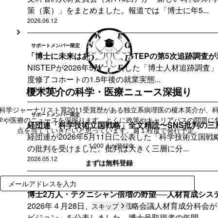
策（案）」をまとめました。報道では「博士に年5...
2026.06.12
サポートメンバー限定
「博士に未来はあるか」〜NISTEPの第5次追跡調査が示
NISTEPが2026年5月に公表した「博士人材追跡調査」
度修了コホートの1.5年後の就業実態...
榎木英介の科学・医療ニュース深掘り
2026.05.31
科学ジャーナリスト賞2011受賞歴がある独立系病理医の榎木英介が、
サポートメンバー限定
学や医療のニュースを深掘ります。とくに政策やキャリアパスの問題に
経団連「科学技術立国戦略」全文精読〜SNS批判の三
点を当てていきたいと思っています。週１程度で発行予定。
経団連が2026年5月11日に公表した「科学技術立国戦
~ 1,000 人が登録中
の批判を受けました。批判は大きく三層に分...
2026.05.12
まずは無料登録
登録
サポートメンバー限定
博士2万人・テクニシャン倍増の野望──人材育成システ
2026年４月28日、日本成長戦略会議人材育成分科会
スキップ
ビジョン」を公表しました。博士号取得者の年間...