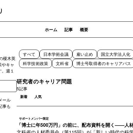
り
ホーム
記事
概要
すべて
日本学術会議
雇い止め
国立大学法人化
の榎木英
科学技術政策
文科省
博士号取得者のキャリアパス
策やキャ
す。週１
研究者のキャリア問題
5記事
新着
人気
メール
記事も
サポートメンバー限定
登録
「博士に年500万円」の前に、配布資料を開く——人材委
文科省の人材委員会（第115回）が「新しい時代の科