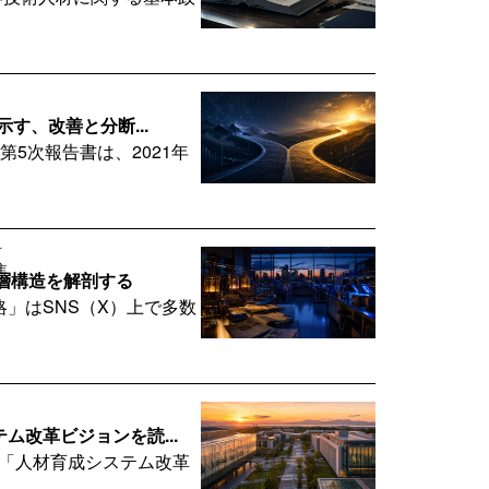
す、改善と分断...
第5次報告書は、2021年
科
焦
層構造を解剖する
略」はSNS（X）上で多数
ム改革ビジョンを読...
が「人材育成システム改革