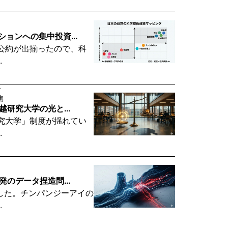
ョンへの集中投資...
公約が出揃ったので、科
.
科
焦
研究大学の光と...
究大学」制度が揺れてい
.
のデータ捏造問...
した。チンパンジーアイの
.