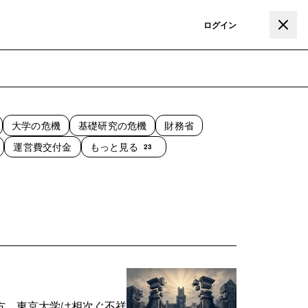
登録
ログイン
大学の危機
基礎研究の危機
財務省
運営費交付金
もっと見る
23
方、東京大学は相次ぐ不祥