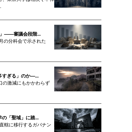
.
——審議会段階...
4月の分科会で示された
すぎる」のか—...
人口の激減にもかかわらず
の「聖域」に踏...
部直轄に移行するガバナン