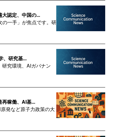
大認定、中国の...
次の一手」が焦点です。研
、研究基...
、研究環境、AIガバナン
稼働、AI基...
柏崎刈羽原発など原子力政策の大