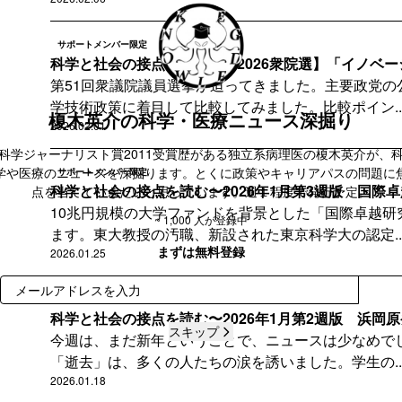
サポートメンバー限定
科学と社会の接点を読む〜【2026衆院選】「イノベーシ
第51回衆議院議員選挙が迫ってきました。主要政党の
学技術政策に着目して比較してみました。比較ポイン..
榎木英介の科学・医療ニュース深掘り
2026.02.01
科学ジャーナリスト賞2011受賞歴がある独立系病理医の榎木英介が、
学や医療のニュースを深掘ります。とくに政策やキャリアパスの問題に
サポートメンバー限定
科学と社会の接点を読む〜2026年1月第3週版 国際卓越
点を当てていきたいと思っています。週１程度で発行予定。
10兆円規模の大学ファンドを背景とした「国際卓越研
~ 1,000 人が登録中
ます。東大教授の汚職、新設された東京科学大の認定..
まずは無料登録
2026.01.25
登録
サポートメンバー限定
科学と社会の接点を読む〜2026年1月第2週版 浜岡原発
スキップ
今週は、まだ新年ということで、ニュースは少なめで
「逝去」は、多くの人たちの涙を誘いました。学生の..
2026.01.18