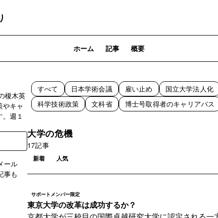
り
ホーム
記事
概要
すべて
日本学術会議
雇い止め
国立大学法人化
の榎木英
科学技術政策
文科省
博士号取得者のキャリアパス
策やキャ
す。週１
大学の危機
17記事
新着
人気
メール
記事も
サポートメンバー限定
登録
東京大学の改革は成功するか？
京都大学が三校目の国際卓越研究大学に認定される一