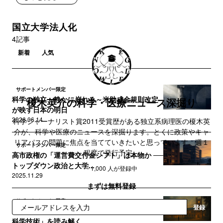
国立大学法人化
4記事
新着
人気
サポートメンバー限定
科学の独立、静かに崩れる～米助成金規則改定
榎木英介の科学・医療ニュース深掘り
が映す日本の明日
2026.06.14
科学ジャーナリスト賞2011受賞歴がある独立系病理医の榎木英
介が、科学や医療のニュースを深掘ります。とくに政策やキャ
リアパスの問題に焦点を当てていきたいと思っています。週１
サポートメンバー限定
程度で発行予定。
高市政権の「運営費交付金シフト」は本物か ──
トップダウン政治と大学...
~ 1,000 人が登録中
2025.11.29
まずは無料登録
サポートメンバー限定
登録
変わらぬ財務省〜財政制度等審議会の「文教・
科学技術」を読み解く