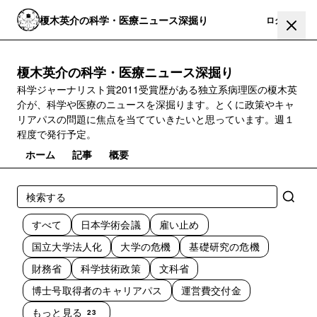
榎木英介の科学・医療ニュース深掘り
登録
ログイン
榎木英介の科学・医療ニュース深掘り
科学ジャーナリスト賞2011受賞歴がある独立系病理医の榎木英
介が、科学や医療のニュースを深掘ります。とくに政策やキャ
リアパスの問題に焦点を当てていきたいと思っています。週１
程度で発行予定。
ホーム
記事
概要
すべて
日本学術会議
雇い止め
国立大学法人化
大学の危機
基礎研究の危機
財務省
科学技術政策
文科省
博士号取得者のキャリアパス
運営費交付金
もっと見る
23